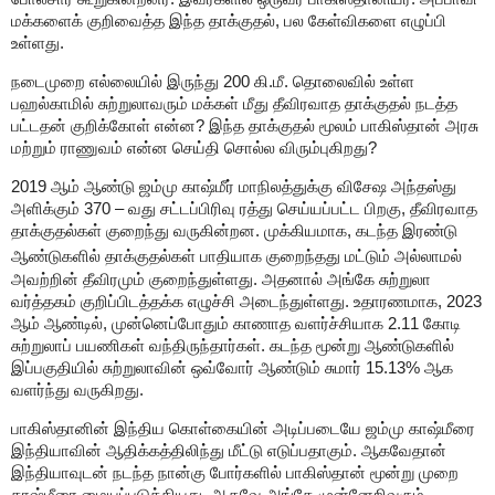
மக்களைக் குறிவைத்த இந்த தாக்குதல்
,
பல கேள்விகளை எழுப்பி
உள்ளது.
நடைமுறை எல்லையில் இருந்து
200
கி.மீ. தொலைவில் உள்ள
பஹல்காமில் சுற்றுலாவரும் மக்கள் மீது தீவிரவாத தாக்குதல் நடத்த
பட்டதன் குறிக்கோள் என்ன
?
இந்த தாக்குதல் மூலம் பாகிஸ்தான் அரசு
மற்றும் ராணுவம் என்ன செய்தி சொல்ல விரும்புகிறது
?
2019
ஆம் ஆண்டு ஜம்மு காஷ்மீர் மாநிலத்துக்கு விசேஷ அந்தஸ்து
அளிக்கும்
370 –
வது சட்டப்பிரிவு ரத்து செய்யப்பட்ட பிறகு
,
தீவிரவாத
தாக்குதல்கள் குறைந்து வருகின்றன. முக்கியமாக
,
கடந்த இரண்டு
ஆண்டுகளில் தாக்குதல்கள் பாதியாக குறைந்தது மட்டும் அல்லாமல்
அவற்றின் தீவிரமும் குறைந்துள்ளது. அதனால் அங்கே சுற்றுலா
வர்த்தகம் குறிப்பிடத்தக்க எழுச்சி அடைந்துள்ளது. உதாரணமாக
, 2023
ஆம் ஆண்டில்
,
முன்னெப்போதும் காணாத வளர்ச்சியாக
2.11
கோடி
சுற்றுலாப் பயணிகள் வந்திருந்தார்கள். கடந்த மூன்று ஆண்டுகளில்
இப்பகுதியில் சுற்றுலாவின் ஒவ்வோர் ஆண்டும் சுமார்
15.13%
ஆக
வளர்ந்து வருகிறது.
பாகிஸ்தானின் இந்திய கொள்கையின் அடிப்படையே ஜம்மு காஷ்மீரை
இந்தியாவின் ஆதிக்கத்திலிந்து மீட்டு எடுப்பதாகும். ஆகவேதான்
இந்தியாவுடன் நடந்த நான்கு போர்களில் பாகிஸ்தான் மூன்று முறை
காஷ்மீரை மையப்படுத்தியது. ஆகவே அங்கே முன்னேறிவரும்