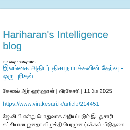
Hariharan's Intelligence
blog
Tuesday, 13 May 2025
இலங்கை அதிபர் திசாநாயக்கவின் தேர்வு -
ஒரு புரிதல்
கேணல் ஆர் ஹரிஹரன் | வீரகேசரி | 11 மே 2025
https://www.virakesari.lk/article/214451
ஜே
.
வி
.
பி என்று
பொதுவாக
அறியப்படும்
இடதுசாரி
கட்சியான
ஜனதா விமுக்தி
பெர
மு
ன
(
மக்கள் விடுதலை