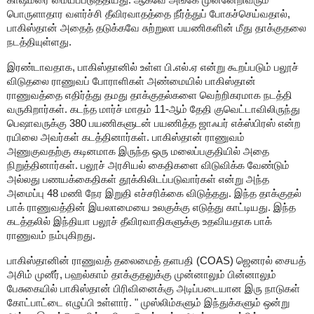
பொருளாதார வளர்ச்சி தீவிரவாதத்தை நீர்த்துப் போகச்செய்வதால்
,
பாகிஸ்தான் அதைத் தடுக்கவே சுற்றுலா பயணிகளின் மீது தாக்குதலை
நடத்தியுள்ளது.
இரண்டாவதாக
,
பாகிஸ்தானில் உள்ள பி.எல்.ஏ என்று கூறப்படும் பலூச்
விடுதலை ராணுவப் போராளிகள் அண்மையில் பாகிஸ்தான்
ராணுவத்தை எதிர்த்து தமது தாக்குதல்களை வெற்றிகரமாக நடத்தி
வருகிறார்கள். கடந்த மார்ச் மாதம்
11-
ஆம் தேதி குவெட்டாவிலிருந்து
பெஷாவருக்கு
380
பயணிகளுடன் பயணித்த ஜாஃபர் எக்ஸ்பிரஸ் என்ற
ரயிலை அவர்கள் கடத்தினார்கள். பாகிஸ்தான் ராணுவம்
அணுகுவதற்கு கடினமாக இருந்த ஒரு மலைப்பகுதியில் அதை
நிறுத்தினார்கள். பலூச் அரசியல் கைதிகளை விடுவிக்க வேண்டும்
அல்லது பணயக்கைதிகள் தூக்கிலிடப்படுவார்கள் என்று அந்த
அமைப்பு
48
மணி நேர இறுதி எச்சரிக்கை விடுத்தது. இந்த தாக்குதல்
பாக் ராணுவத்தின் இயலாமையை உலகுக்கு எடுத்து காட்டியது. இந்த
கடத்தலில் இந்தியா பலூச் தீவிரவாதிகளுக்கு உதவியதாக பாக்
ராணுவம் நம்புகிறது.
பாகிஸ்தானின் ராணுவத் தலைமைத் தளபதி (
COAS)
ஜெனரல் சையத்
அசிம் முனீர்
,
பஹல்காம் தாக்குதலுக்கு முன்னாலும் பின்னாலும்
பேசுகையில் பாகிஸ்தான் பிரிவினைக்கு அடிப்படையான இரு நாடுகள்
கோட்பாட்டை எழுப்பி உள்ளார். " முஸ்லிம்களும் இந்துக்களும் ஒன்று