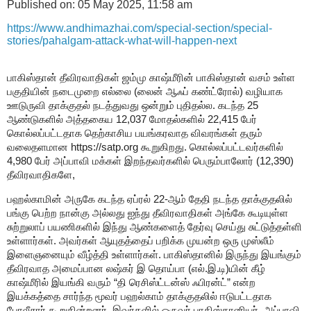
Published on:
05 May 2025, 11:58 am
https://www.andhimazhai.com/special-section/special-
stories/pahalgam-attack-what-will-happen-next
பாகிஸ்தான் தீவிரவாதிகள் ஜம்மு காஷ்மீரின் பாகிஸ்தான் வசம் உள்ள
பகுதியின் நடைமுறை எல்லை (லைன் ஆஃப் கண்ட்ரோல்) வழியாக
ஊடுருவி தாக்குதல் நடத்துவது ஒன்றும் புதிதல்ல. கடந்த
25
ஆண்டுகளில் அத்தகைய
12,037
மோதல்களில்
22,415
பேர்
கொல்லப்பட்டதாக தெற்காசிய பயங்கரவாத விவரங்கள் தரும்
வலைதளமான
https://satp.org
கூறுகிறது. கொல்லப்பட்டவர்களில்
4,980
பேர் அப்பாவி மக்கள் இறந்தவர்களில் பெரும்பாலோர் (
12,390)
தீவிரவாதிகளே
,
பஹல்காமின் அருகே கடந்த ஏப்ரல்
22-
ஆம் தேதி நடந்த தாக்குதலில்
பங்கு பெற்ற நான்கு அல்லது ஐந்து தீவிரவாதிகள் அங்கே கூடியுள்ள
சுற்றுலாப் பயணிகளில் இந்து ஆண்களைத் தேர்வு செய்து சுட்டுத்தள்ளி
உள்ளார்கள். அவர்கள் ஆயுதத்தைப் பறிக்க முயன்ற ஒரு முஸ்லீம்
இளைஞனையும் வீழ்த்தி உள்ளார்கள். பாகிஸ்தானில் இருந்து இயங்கும்
தீவிரவாத அமைப்பான லஷ்கர் இ தொய்பா (எல்.இ.டி)யின் கீழ்
காஷ்மீரில் இயங்கி வரும் “தி ரெசிஸ்ட்டன்ஸ் ஃபிரன்ட்” என்ற
இயக்கத்தை சார்ந்த மூவர் பஹல்காம் தாக்குதலில் ஈடுபட்டதாக
போலீசார் கூறுகின்றனர். இவர்களில் ஒருவர் பாகிஸ்தானியர். அப்பாவி