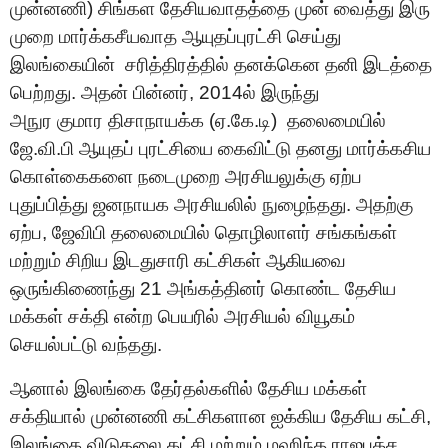
முன்னணி)
சிங்கள தேசியவாதத்தை முன் வைத்து
இரு
முறை
மார்க்கசீயவாத
ஆயுதப்புரட்சி செய்
து
இலங்கையின்
சரித்திரத்தில்
தனக்கென தனி இடத்தை
பெற்றது
. அதன் பின்னர்
, 2014ல் இருந்து
அநுர
குமார
திசாநாயக்க
(ஏ.கே.டி)
தலைமையில்
ஜே.
வி
.பி
ஆயுதப் புரட்சியை கைவிட்டு தனது மார்க்கசிய
கொள்கைகளை நடைமுறை அரசியலுக்கு ஏற்ப
புதுப்பித்து
ஜ
னநாயக அரசியலில் நுழைந்
த
து
. அதற்கு
ஏற்ப, ஜேவிபி தலைமையில் தொழிலாளர் சங்கங்கள்
மற்றும் சிறிய இடதுசாரி கட்சிகள் ஆகியவை
ஒருங்கிணைந்து 21 அங்கத்தினர் கொண்ட தேசிய
மக்கள் சக்தி என்ற பெயரில் அரசியல் வியூகம்
செயல்பட்டு வந்தது.
ஆனால் இலங்கை தேர்தல்களில் தேசிய மக்கள்
சக்தியால் முன்னணி கட்சிகளான ஐக்கிய தேசிய கட்சி,
இலங்கை விடுதலை கட்சி மற்றும் மஹிந்த ராஜபக்ச