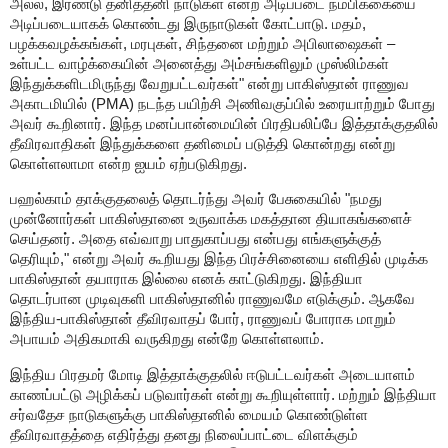
அல்ல
,
இரண்டு தனித்தனி நாடுகள் என்ற அடிப்படை நம்பிக்கையை
அடிப்படையாகக் கொண்டது இருநாடுகள் கோட்பாடு. மதம்
,
பழக்கவழக்கங்கள்
,
மரபுகள்
,
சிந்தனை மற்றும் அபிலாஷைகள் –
உள்பட்ட வாழ்க்கையின் அனைத்து அம்சங்களிலும் முஸ்லிம்கள்
இந்துக்களிடமிருந்து வேறுபட்டவர்கள்" என்று பாகிஸ்தான் ராணுவ
அகாடமியில் (
PMA)
நடந்த பயிற்சி அணிவகுப்பில் உரையாற்றும் போது
அவர் கூறினார். இந்த மனப்பான்மையின் பிரதிபலிப்பே இத்தாக்குதலில்
தீவிரவாதிகள் இந்துக்களை தனிமைப் படுத்தி கொன்றது என்று
கொள்ளலாமா என்ற ஐயம் ஏற்படுகிறது.
பஹல்காம் தாக்குதலைத் தொடர்ந்து அவர் பேசுகையில் "நமது
முன்னோர்கள் பாகிஸ்தானை உருவாக்க மகத்தான தியாகங்களைச்
செய்தனர். அதை எவ்வாறு பாதுகாப்பது என்பது எங்களுக்குத்
தெரியும்
,"
என்று அவர் கூறியது இந்த பிரச்சினையை எளிதில் முடிக்க
பாகிஸ்தான் தயாராக இல்லை எனக் காட்டுகிறது. இந்தியா
தொடர்பான முடிவுகளி பாகிஸ்தானில் ராணுவமே எடுக்கும். ஆகவே
இந்திய-பாகிஸ்தான் தீவிரவாதப் போர்
,
ராணுவப் போராக மாறும்
அபாயம் அதிகமாகி வருகிறது என்றே கொள்ளலாம்.
இந்திய பிரதமர் மோடி இத்தாக்குதலில் ஈடுபட்டவர்கள் அடையாளம்
காணப்பட்டு அழிக்கப் படுவார்கள் என்று கூறியுள்ளார். மற்றும் இந்தியா
சர்வதேச நாடுகளுக்கு பாகிஸ்தானில் மையம் கொண்டுள்ள
தீவிரவாதத்தை எதிர்த்து தனது நிலைப்பாட்டை விளக்கும்