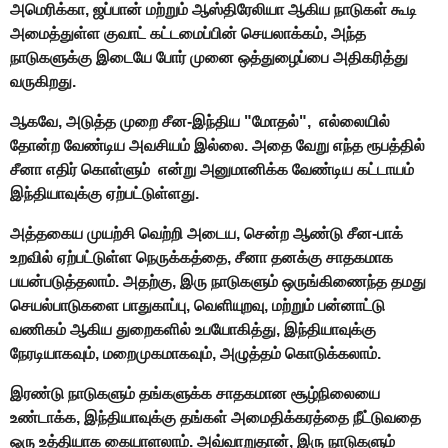
அமெரிக்கா, ஜப்பான் மற்றும் ஆஸ்திரேலியா ஆகிய நாடுகள் கூடி
அமைத்துள்ள குவாட் கட்டமைப்பின் செயலாக்கம், அந்த
நாடுகளுக்கு இடையே போர் முனை ஒத்துழைப்பை அதிகரித்து
வருகிறது.
ஆகவே, அடுத்த முறை சீன-இந்திய "மோதல்", எல்லையில்
தோன்ற வேண்டிய அவசியம் இல்லை. அதை வேறு எந்த ரூபத்தில்
சீனா எதிர் கொள்ளும் என்று அனுமானிக்க வேண்டிய கட்டாயம்
இந்தியாவுக்கு ஏற்பட்டுள்ளது.
அத்தகைய முயற்சி வெற்றி அடைய, சென்ற ஆண்டு சீன-பாக்
உறவில் ஏற்பட்டுள்ள நெருக்கத்தை, சீனா தனக்கு சாதகமாக
பயன்படுத்தலாம். அதற்கு, இரு நாடுகளும் ஒருங்கிணைந்த தமது
செயல்பாடுகளை பாதுகாப்பு, வெளியுறவு, மற்றும் பன்னாட்டு
வணிகம் ஆகிய துறைகளில் உபயோகித்து, இந்தியாவுக்கு
நேரடியாகவும், மறைமுகமாகவும், அழுத்தம் கொடுக்கலாம்.
இரண்டு நாடுகளும் தங்களுக்க சாதகமான சூழ்நிலையை
உண்டாக்க, இந்தியாவுக்கு தங்கள் அமைதிக்கரத்தை நீட்டுவதை
ஒரு உத்தியாக கையாளலாம். அவ்வாறுதான், இரு நாடுகளும்