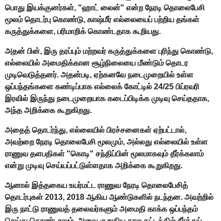
பொது இயக்குனர்கள், "ஹாட் லைன்" என்ற நேரடி தொலைபேசி
மூலம் தொடர்பு கொண்டு, காஷ்மீர் எல்லையைப் பற்றிய தங்கள்
கருத்துக்களை, பரிமாறிக் கொண்டதாக கூறியது.
அதன் பின், இரு தரப்பும் மற்றவர் கருத்துக்களை புரிந்து கொண்டு,
எல்லையில் அமைதிக்கான சூழ்நிலையை மீண்டும் தொடர
முடிவெடுத்தனர். அதன்படி, ஏற்கனவே நடைமுறையில் உள்ள
ஒப்பந்தங்களை கண்டிப்பாக எல்லைக் கோட்டில் 24/25 பிப்ரவரி
இரவில் இருந்து நடைமுறையாக கடைப்பிடிக்க முடிவு செய்ததாக,
அந்த அறிக்கை கூறுகிறது.
அதைத் தொடர்ந்து, எல்லையில் பிரச்சனைகள் ஏற்பட்டால்,
அவற்றை நேரடி தொலைபேசி மூலமும், அல்லது எல்லையில் உள்ள
ராணுவ தளபதிகள் "கொடி" சந்திப்பின் மூலமாகவும் தீர்க்கலாம்
என்று முடிவு செய்யப்பட்டுள்ளதாக அறிக்கை கூறுகிறது.
ஆனால் இத்தகைய உயர்மட்ட ராணுவ நேரடி தொலைபேசித்
தொடர்புகள் 2013, 2018 ஆகிய ஆண்டுகளில் நடந்தன. அவற்றில்
இரு நாட்டு ராணுவத் தலைவர்களும் அமைதி காக்க ஒப்பந்தம்
செய்து கொண்டாலும், அவை குறுகிய கால கட்டத்தில் நீர்த்துப்