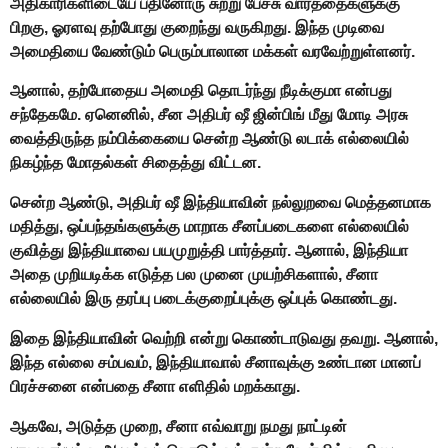
அதிகாரிகளிடையே பதினோரு சுற்று பேச்சு வார்த்தைகளுக்கு
பிறகு, ஓரளவு தற்போது குறைந்து வருகிறது. இந்த முடிவை
அமைதியை வேண்டும் பெரும்பாலான மக்கள் வரவேற்றுள்ளனர்.
ஆனால், தற்போதைய அமைதி தொடர்ந்து நீடிக்குமா என்பது
சந்தேகமே. ஏனெனில், சீன அதிபர் ஷீ ஜின்பிங் மீது மோடி அரசு
வைத்திருந்த நம்பிக்கையை சென்ற ஆண்டு லடாக் எல்லையில்
நிகழ்ந்த மோதல்கள் சிதைத்து விட்டன.
சென்ற ஆண்டு, அதிபர் ஷீ இந்தியாவின் நல்லுறவை மெத்தனமாக
மதித்து, ஒப்பந்தங்களுக்கு மாறாக சீனப்படைகளை எல்லையில்
குவித்து இந்தியாவை பயமுறுத்தி பார்த்தார். ஆனால், இந்தியா
அதை முறியடிக்க எடுத்த பல முனை முயற்சிகளால், சீனா
எல்லையில் இரு தரப்பு படைக்குறைப்புக்கு ஒப்புக் கொண்டது.
இதை இந்தியாவின் வெற்றி என்று கொண்டாடுவது தவறு. ஆனால்,
இந்த எல்லை சம்பவம், இந்தியாவால் சீனாவுக்கு உண்டான மானப்
பிரச்சனை என்பதை சீனா எளிதில் மறக்காது.
ஆகவே, அடுத்த முறை, சீனா எவ்வாறு நமது நாட்டின்