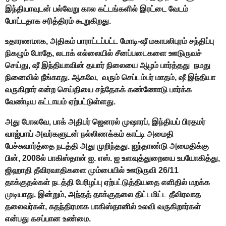
இந்தியாவுடன் பல்வேறு கால கட்டங்களில் இரட்டை வேடம்
போட்டதாக சரித்திரம் கூறுகிறது.
உதாரணமாக, அதிகம் பாராட்டப்பட்ட மோடி-ஷீ மகாபலிபுரம் சந்திப்பு
நிகழும் போதே, லடாக் எல்லையில் சீனப்படைகளை ஊடுருவச்
செய்து, ஷீ இந்தியாவின் தயார் நிலையை ஆழம் பார்த்தது நமது
நினைவில் நீங்காது. ஆகவே, வரும் செப்டம்பர் மாதம், ஷீ இந்தியா
வருகிறார் என்ற செய்தியை சந்தேகக் கண்ணோடு பார்க்க
வேண்டிய கட்டாயம் ஏற்பட்டுள்ளது.
அது போலவே, பாக் அதிபர் ஜெனரல் முஷாரப், இந்தியப் பிரதமர்
வாஜ்பாய் அவர்களுடன் நல்லிணக்கம் காட்டி அமைதி
பேச்சுவார்த்தை நடத்தி அது முறிந்தது. ஐந்தாண்டு அமைதிக்கு
பின், 2008ல் பாகிஸ்தான் ஐ. எஸ். ஐ உளவுத்துறையை உபயோகித்து,
ஜிஹாதி தீவிரவாதிகளை மும்பையில் ஊடுருவி 26/11
தாக்குதல்கள் நடத்தி பேரிழப்பு ஏற்பட்டுத்தியதை எளிதில் மறக்க
முடியாது. இன்றும், அந்தத் தாக்குதலை திட்டமிட்ட தீவிரவாத
தலைவர்கள், சுதந்திரமாக பாகிஸ்தானில் உலவி வருகிறார்கள்
என்பது கசப்பான உண்மை.