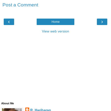
Post a Comment
‹
›
Home
View web version
About Me
R. Hariharan