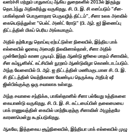
வளர்ச்சி மற்றும் பாதுகாப்பு ஆகிய துறைகளில் 2013ல் இருந்து
தொடர்ந்து அதிகரித்து வருகிறது. சி. பி. இ. சி எனப்படும் "சீன-
பாகிஸ்தான் பொருளாதார பெருவழித் திட்டம்", சீனா உலக அளவில்
கையெடுத்துள்ள "பெல்ட் அண்ட் ரோடு" (பி. ஆர். ஐ) இணைப்பு
திட்டத்தின் மிகப் பெரிய அங்கமாகும்.
அதில் தற்போது தொய்வு ஏற்பட்டுள்ள நிலையில், இந்திய பாக்
எல்லையில் ஓரளவு அமைதி நிலவினால்தான், சீனா அதில்
முன்னேற்றம் காண முடியும். இந்த ஆண்டு ஜூலை மாதம் சீனாவில்,
சீன கம்யூனிஸ்ட் கட்சியின் நூறாம் ஆண்டுவிழா கொண்டாடப்படும்.
அந்த வேளையில் பி. ஆர். ஐ திட்டத்தின் மணிமகுடமான சி. பி. இ.
சி திட்டத்தின் வெற்றிகாண வேண்டிய நெருக்கடி அதிபர் ஷீ
ஜின்பிங்குக்கு ஒரு சவாலாக உள்ளது.
அந்த சவாலை சந்திக்க, பாகிஸ்தானில் சீனா பல்வேறு உத்திகளை
கையாண்டு வருகிறது. சி. பி. இ. சி. கட்டமைப்பின் தலைமையை
பாக் ராணுவத்தின் கையில் மாற்றியதற்கு சீனாவின் அழுத்தமே
காரணமென்று கூறப்படுகிறது.
ஆகவே, இத்தகைய சூழ்நிலையில், இந்தியா பாக் எல்லையில் முழு