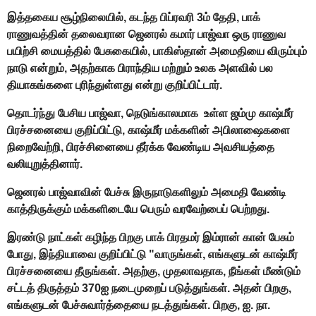
இத்தகைய சூழ்நிலையில், கடந்த பிப்ரவரி 3ம் தேதி, பாக்
ராணுவத்தின் தலைவரான ஜெனரல் கமார் பாஜ்வா ஒரு ராணுவ
பயிற்சி மையத்தில் பேசுகையில், பாகிஸ்தான் அமைதியை விரும்பும்
நாடு என்றும், அதற்காக பிராந்திய மற்றும் உலக அளவில் பல
தியாகங்களை புரிந்துள்ளது என்று குறிப்பிட்டார்.
தொடர்ந்து பேசிய பாஜ்வா, நெடுங்காலமாக உள்ள ஜம்மு காஷ்மீர்
பிரச்சனையை குறிப்பிட்டு, காஷ்மீர் மக்களின் அபிலாஷைகளை
நிறைவேற்றி, பிரச்சினையை தீர்க்க வேண்டிய அவசியத்தை
வலியுறுத்தினார்.
ஜெனரல் பாஜ்வாவின் பேச்சு இருநாடுகளிலும் அமைதி வேண்டி
காத்திருக்கும் மக்களிடையே பெரும் வரவேற்பைப் பெற்றது.
இரண்டு நாட்கள் கழிந்த பிறகு பாக் பிரதமர் இம்ரான் கான் பேசும்
போது, இந்தியாவை குறிப்பிட்டு "வாருங்கள், எங்களுடன் காஷ்மீர்
பிரச்சனையை தீருங்கள். அதற்கு, முதலாவதாக, நீங்கள் மீண்டும்
சட்டத் திருத்தம் 370ஐ நடைமுறைப் படுத்துங்கள். அதன் பிறகு,
எங்களுடன் பேச்சுவார்த்தையை நடத்துங்கள். பிறகு, ஐ. நா.