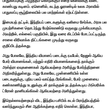
பாதுகாப்புக்கு அழுத்தம் கொடுக்கும் என்ற கேள்விக்கு விடை
காண்பது கடினம். ஏனெனில், கடந்த ஓராண்டில் உலக அளவில்
பாதுகாப்பு சூழ்நிலையில் பல மாற்றங்கள் ஏற்பட்டுள்ளன.
இமையத் தட்டில், இந்தியப் படைகளுக்கு வலிமை சேர்க்க, அரசு பல
முயற்சிகளை தொடர்ந்து மேற்கொண்டு வருவது முக்கியமாகும்.
அவற்றில், எல்லைப் பகுதியில், இது வரை கிடப்பில் போடப்பட்டிருந்த
சாலை விரிவாக்க திட்டங்களை முடித்து வருவது
குறிப்பிடத்தக்கது.
அது போலவே, இந்திய விமானப் படைக்கு ரஃபேல், தேஜஸ் ஆகிய
போர் விமானங்கள், மற்றும் எதிரி விமானங்களைத் தாக்கும்
அஸ்த்ரா ஏவுகணைகள் ஆகியவற்றை அளித்து போர்த்திறனை
அதிகரித்துள்ளது. அது போலவே, முன்னணியில் உள்ள
படைகளுக்கு, புதிய பலம் வாய்ந்த பீரங்கிகள், போர் முனையை
கண்காணித்து உடனுக்குடன் தாக்குதல் நடத்தக்கூடிய அமெரிக்க
ட்ரோன் தானியங்கிகள் ஆகியவற்றை அளித்துள்ளது.
இதெல்லாவற்றையும் விட, இந்திய-பசிபிக் கடல் பிராந்தியத்தில்
வளர்ந்துவரும் சீன ஆதிக்கத்தை எதிர் கொள்ள, இந்தியா,