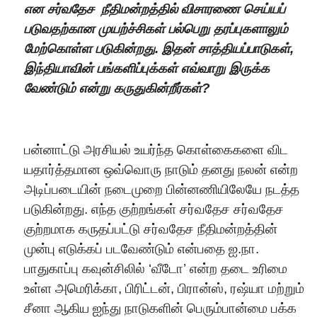
என சர்
வதேச
நீதிமன்றத்தில்
விசாரணை செய்யப்
படுவதற்கான
முயற்ச்
சிக
ள் பல்பெறு தரப்பு
களா
லும்
மே
ற்
கொ
ள்ள படு
கி
ன்றது. இதன்
சா
த்தியப்
பாடுக
ள்
,
இந்தி
யாவி
ன் பங்
க
ளிப்புக்
க
ள் எவ்
வா
று இருக்
க
வே
ண்டும் என்று
கருதுகின்றீர்கள்?
பன்னாட்டு அரசியல் உயர்ந்த கொள்கைகளை விட
யதார்த்தமான ஒவ்வொரு நாடும் தனது நலன் என்ற
அடிப்படையின் நடைமுறை பின்னணியிலேயே நடத்த
படுகின்றது. எந்த குற்றங்கள் சர்வதேச சர்வதேச
குற்றமாக கருதப்பட்டு சர்வதேச நீதிமன்றத்தின்
முன்பு எடுக்கப் படவேண்டும் என்பதை ஐ.நா.
பாதுகாப்பு கவுன்சிலில் ‘வீடோ’ என்ற தடை உரிமை
உள்ள அமெரிக்கா, பிரிட்டன், பிரான்ஸ், ரஷ்யா மற்றும்
சீனா ஆகிய ஐந்து நாடுகளின் பெரும்பான்மை பக்க