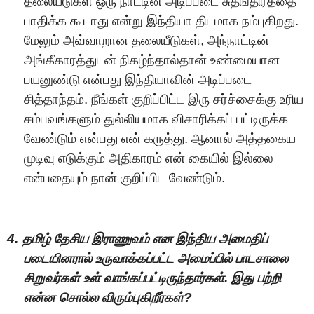
தலையீடுகள் ஒரு நாட்டின் அடிப்படை சுதங்திரத்தை
பாதிக்க கூடாது என்று இந்தியா திடமாக நம்புகிறது.
மேலும் அவ்வாறான தலையீடுகள், அந்நாட்டின்
அங்கீகாரத்துடன் நிகழ்ந்தால்தான் உண்மையான
பயனுண்டு என்பது இந்தியாவின் அடிப்படை
சித்தாந்தம். நீங்கள் குறிப்பிட்ட இரு சர்ச்சைக்கு உரிய
சம்பவங்களும் துல்லியமாக விசாரிக்கப் பட்டிருக்க
வேண்டும் என்பது என் கருத்து. ஆனால் அத்தகைய
முடிவு எடுக்கும் அதிகாரம் என் கையில் இல்லை
என்பதையும் நான் குறிப்பிட வேண்டும்.
4.
தமிழ்
தே
சிய இ
ரா
ணு
வ
ம் என இந்திய அ
மைதிப்
ப
டை
யின
ரால்
உ
ருவாக்க
ப்பட்ட அ
மை
ப்பில்
பாடசாலை
சிறு
வர்கள்
உள்
வா
ங்
க
ப்பட்டிருந்
தார்க
ள். இது பற்றி
என்ன சொல்ல
வி
ரும்
புகிறீர்கள்?