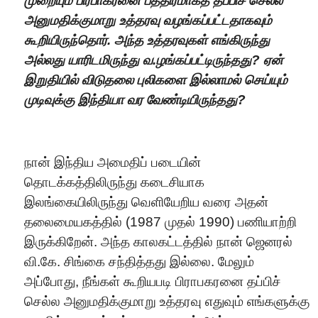
மு
றை
யும் பிர
பாக
ர
னை
பத்திர
மாக
த் தப்பிச்
செ
ல்ல
அனுமதிக்கு
மா
று உத்தரவு
வழங்க
ப்பட்ட
தாக
வும்
கூறியிருந்தொர். அந்த உத்தரவு
க
ள் எங்
கி
ருந்து
அல்லது
யா
ரிடமிருந்து
வ.ழங்க
ப்பட்டிருந்தது
?
ஏன்
இறுதியில்
வி
டுத
லை
புலி
களை
இல்
லா
மல்
செ
ய்யும்
முடிவுக்கு இந்தி
யா
வர வே
ண்டியிருந்தது
?
நான் இந்திய அமைதிப் படையின்
தொடக்கத்திலிருந்து கடைசியாக
இலங்கையிலிருந்து வெளியேறிய வரை அதன்
தலைமையகத்தில் (1987 முதல் 1990) பணியாற்றி
இருக்கிறேன். அந்த காலகட்டத்தில் நான் ஜெனரல்
வி.கே. சிங்கை சந்தித்தது இல்லை. மேலும்
அப்போது, நீங்கள் கூறியபடி பிராபகரனை தப்பிச்
செல்ல அனுமதிக்குமாறு உத்தரவு எதுவும் எங்களுக்கு