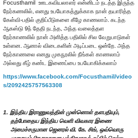
Focusthamil
ஊடகவியலாளர் என்னிடம் நடத்த இருந்த
நேர்கணலில், எனது உபயோகத்துக்காக நான் தயாரித்த
கேள்வி-பதில் குறிப்பீடுகளை கீழே காணலாம். கடந்த
ஆகஸ்டு 9ந் தேதி நடந்த, அந்த வலைத்தள
நேர்காணலில் நான் அளித்த பதிலில் சில வேறுபாடுகள்
உள்ளன. ஆனால் விடைகளின் அடிப்படை ஒன்றே. அந்த
நேர்காணலை எனது முகநூலில் நீங்கள் காணலாம்
அல்லது கீழ் கண்ட இணைப்பை உபயோகிக்கலாம்
https://www.facebook.com/Focusthamil/video
s/2092425757563308
1.
இந்திய இ
ரா
ணு
வ
த்தின் முன்னொள் தளபதியும்
,
தற்
போதை
ய இந்திய வெளி
விவகார
இ
ணை
அ
மைச்
சரு
மா
ன
ஜெ
னரல்
வி. கே.
சிங்
,
ஒவ்
வொ
ரு