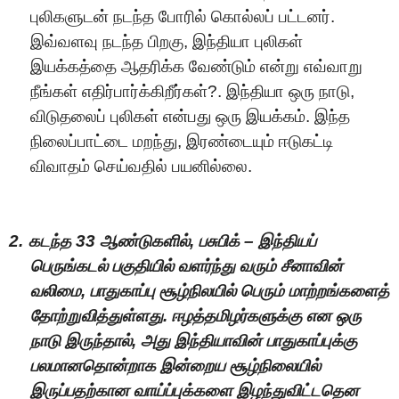
புலிகளுடன் நடந்த போரில் கொல்லப் பட்டனர்.
இவ்வளவு நடந்த பிறகு, இந்தியா புலிகள்
இயக்கத்தை ஆதரிக்க வேண்டும் என்று எவ்வாறு
நீங்கள் எதிர்பார்க்கிறீர்கள்?. இந்தியா ஒரு நாடு,
விடுதலைப் புலிகள் என்பது ஒரு இயக்கம். இந்த
நிலைப்பாட்டை மறந்து, இரண்டையும் ஈடுகட்டி
விவாதம் செய்வதில் பயனில்லை.
2.
க
டந்த
33
ஆண்டு
க
ளில்
,
பசுபிக் – இந்தியப்
பெ
ருங்
க
டல் பகுதியில்
வ
ளர்ந்து
வ
ரும் சீ
னாவி
ன்
வலிமை, பாதுகா
ப்பு சூழ்நிலயில்
பெ
ரும்
மா
ற்ற
ங்களை
த்
தோ
ற்று
வி
த்துள்ளது. ஈழத்தமிழ
ர்களு
க்கு என ஒரு
நா
டு இருந்
தா
ல்
,
அது இந்தி
யாவி
ன்
பாதுகா
ப்புக்கு
பல
மா
ன
தொன்றாக
இன்
றை
ய சூழ்நி
லை
யில்
இருப்பத
ற்கா
ன
வா
ய்ப்புக்
களை
இழந்து
வி
ட்ட
தென