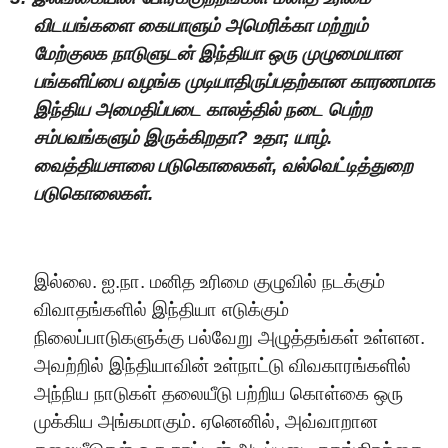
வி
டயங்
களை
கை
யா
ளும் அ
மெ
ரிக்
கா
மற்றும்
மே
ற்கு
லக
நாடு
ளுடன் இந்தி
யா
ஒரு முழு
மையா
ன
பங்
க
ளிப்
பை
வ
ழங்
க
முடி
யா
திருப்பத
ற்கா
ன
காரணமாக
இந்திய அ
மைதிப்படை காலத்தில் நடை பெ
ற்ற
சம்ப
வங்க
ளும் இருக்
கி
ற
தா?
உ
தா; யா
ழ்.
வை
த்திய
சாலை
படு
கொ
லை
க
ள்
, வல்வெட்டித்துறை
படு
கொ
லை
க
ள்
.
இல்லை. ஐ.நா. மனித உரிமை குழுவில் நடக்கும்
விவாதங்களில் இந்தியா எடுக்கும்
நிலைப்பாடுகளுக்கு பல்வேறு அழுத்தங்கள் உள்ளன.
அவற்றில் இந்தியாவின் உள்நாட்டு விவகாரங்களில்
அந்நிய நாடுகள் தலையீடு பற்றிய கொள்கை ஒரு
முக்கிய அங்கமாகும். ஏனெனில், அவ்வாறான