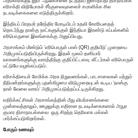
அதிகாரிகளுடனும்
ஆலோசனை நடத்திய ஜனாதிபதி திசநாயக்க
எரிசக்தி விநியோகச் சீர்குலைவுகளைச் சமாளிக்க சில
நடவடிக்கைகளை எடுத்திருக்கிறார்
.
இந்தியப் பிரதமர் நரேந்திர மோடியிடம் உதவி கோரியதைத்
தொடர்ந்து நான்கு நாட்களுக்குள் இந்தியா இரண்டு கப்பல்களில்
எரிபொருளை இலங்கைக்கு அனுப்பியது.
அரசாங்கம் மீண்டும்
'
எரிபொருள் பாஸ் (
QR)
குறியீடு
'
முறையை
அறிமுகப்படுதியிருக்கிறது. இதன் மூலம் தனியார்
வாகனங்களுக்கு வாரத்திற்கு குறிப்பிட்டளவு
லீட்டர்கள் எரிபொருள்
மட்டுமே வழங்கப்படும்.
எரிசக்தியைச் சேமிக்க அரசு நிறுவனங்கள்
,
பாடசாலைகள் மற்றும்
நீதிமன்றங்களுக்கு புதன்கிழமை விடுமுறையுடன் கூடிய
'
நான்கு
நாள் வேலை வாரம்
'
அறிமுகப்படுத்தப்பட்டிருக்கிறது
.
எதிர்க்கட்சிகள் அரசாங்கத்தின் மீது விமர்சனங்களை
முன்வைத்தாலும்
,
ஊழலுக்கு எதிரான நடவடிக்கைகளால் அநுர
குமார திசாநாயக்கவை
ஒரு சிறந்த தெரிவாக மக்கள்
பார்க்கப்படுகிறார்கள்.
போரும் உணவும்