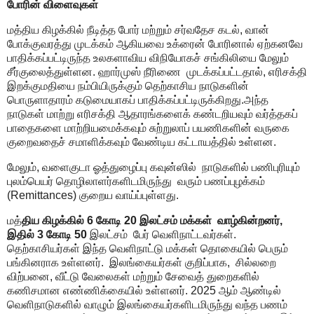
போரின் விளைவுகள்
மத்திய கிழக்கில் நீடித்த போர் மற்றும் சர்வதேச கடல்
,
வான்
போக்குவரத்து முடக்கம் ஆகியவை உக்ரைன் போரினால் ஏற்கனவே
பாதிக்கப்பட்டிருந்த உலகளாவிய விநியோகச் சங்கிலியை மேலும்
சீர்குலைத்துள்ளன. ஹார்முஸ் நீரிணை
முடக்கப்பட்டதால்
,
எரிசக்தி
இறக்குமதியை நம்பியிருக்கும் தெற்காசிய நாடுகளின்
பொருளாதாரம் கடுமையாகப் பாதிக்கப்பட்டிருக்கிறது.அந்த
நாடுகள் மாற்று எரிசக்தி ஆதாரங்களைக் கண்டறியவும் வர்த்தகப்
பாதைகளை மாற்றியமைக்கவும் சுற்றுலாப் பயணிகளின் வருகை
குறைவதைச் சமாளிக்கவும் வேண்டிய கட்டாயத்தில் உள்ளன.
மேலும்
,
வளைகுடா ஓத்துழைப்பு கவுன்ஸில்
நாடுகளில் பணிபுரியும்
புலம்பெயர் தொழிலாளர்களிடமிருந்து
வரும் பணப்புழக்கம்
(
Remittances)
குறைய வாய்ப்புள்ளது.
மத்
திய கிழக்கில்
6
கோடி
20
இலட்சம் மக்கள்
வாழ்கின்றனர்
,
இதில்
3
கோடி
50
இலட்சம்
பேர் வெளிநாட்டவர்கள்.
தெற்காசியர்கள் இந்த வெளிநாட்டு மக்கள் தொகையில் பெரும்
பங்கினராக உள்ளனர்.
இலங்கையர்கள் குறிப்பாக
,
சில்லறை
விற்பனை
,
வீட்டு வேலைகள் மற்றும் சேவைத் துறைகளில்
கணிசமான எண்ணிக்கையில் உள்ளனர்.
2025
ஆம் ஆண்டில்
வெளிநாடுகளில் வாழும் இலங்கையர்களிடமிருந்து வந்த பணம்