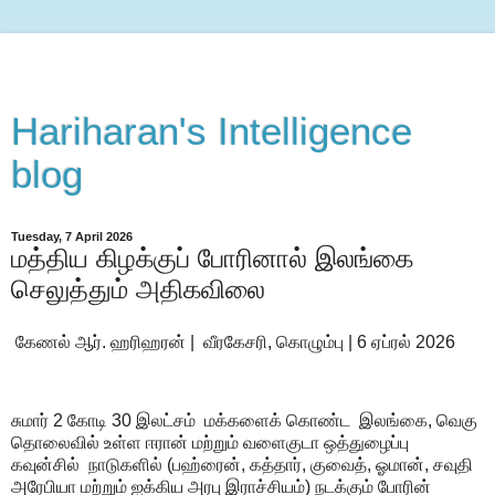
Hariharan's Intelligence
blog
Tuesday, 7 April 2026
மத்திய கிழக்குப் போரினால் இலங்கை
செலுத்தும் அதிகவிலை
கேணல் ஆர். ஹரிஹரன்
|
வீரகேசரி, கொழும்பு | 6 ஏப்ரல் 2026
சுமார்
2
கோடி
30
இலட்சம்
மக்களைக் கொண்ட
இலங்கை
,
வெகு
தொலைவில் உள்ள ஈரான் மற்றும் வளைகுடா ஒத்துழைப்பு
கவுன்சில்
நாடுகளில் (பஹ்ரைன்
,
கத்தார்
,
குவைத்
,
ஓமான்
,
சவுதி
அரேபியா மற்றும் ஐக்கிய அரபு இராச்சியம்) நடக்கும் போரின்