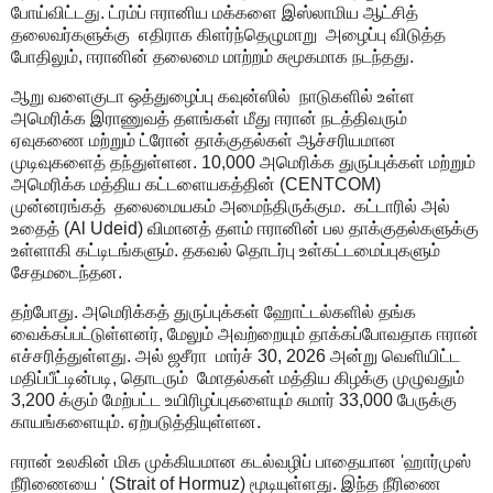
போய்விட்டது. ட்ரம்ப் ஈரானிய மக்களை இஸ்லாமிய ஆட்சித்
தலைவர்களுக்கு
எதிராக கிளர்ந்தெழுமாறு
அழைப்பு விடுத்த
போதிலும்
,
ஈரானின் தலைமை மாற்றம் சுமூகமாக நடந்தது.
ஆறு வளைகுடா ஒத்துழைப்பு கவுன்ஸில்
நாடுகளில் உள்ள
அமெரிக்க இராணுவத் தளங்கள் மீது ஈரான் நடத்திவரும்
ஏவுகணை மற்றும் ட்ரோன் தாக்குதல்கள் ஆச்சரியமான
முடிவுகளைத் தந்துள்ளன.
10,000
அமெரிக்க துருப்புக்கள் மற்றும்
அமெரிக்க மத்திய கட்டளையகத்தின் (
CENTCOM)
முன்னரங்கத்
தலைமையகம் அமைந்திருக்கும.
கட்டாரில் அல்
உதைத் (
Al Udeid)
விமானத் தளம் ஈரானின் பல தாக்குதல்களுக்கு
உள்ளாகி கட்டிடங்களும். தகவல் தொடர்பு உள்கட்டமைப்புகளும்
சேதமடைந்தன.
தற்போது. அமெரிக்கத் துருப்புக்கள் ஹோட்டல்களில் தங்க
வைக்கப்பட்டுள்ளனர்
,
மேலும் அவற்றையும் தாக்கப்போவதாக ஈரான்
எச்சரித்துள்ளது. அல் ஜசீரா
மார்ச்
30, 2026
அன்று வெளியிட்ட
மதிப்பீட்டின்படி
,
தொடரும்
மோதல்கள் மத்திய கிழக்கு முழுவதும்
3,200
க்கும் மேற்பட்ட உயிரிழப்புகளையும் சுமார்
33,000
பேருக்கு
காயங்களையும். ஏற்படுத்தியுள்ளன.
ஈரான் உலகின் மிக முக்கியமான கடல்வழிப் பாதையான
'
ஹார்முஸ்
நீரிணையை
' (Strait of Hormuz)
மூடியுள்ளது. இந்த நீரிணை