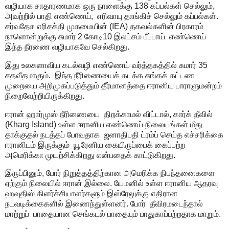
வழியாக சாதாரணமாக ஒரு நாளைக்கு
138
கப்பல்கள் செல்லும்
,
அவற்றில் பாதி எண்ணெய்
,
எரிவாயு தாங்கிச் செல்லும் கப்பல்கள்.
சர்வதேச எரிசக்தி முகமையின் (
IEA)
தகவல்களின் பிரகாரம்
நாளொன்றுக்கு சுமார்
2
கோடி
10
இலட்சம் பீப்பாய்
எண்ணெய்
இந்த நீரணை வழியாகவே செல்கிறது.
இது
உலகளாவிய கடல்வழி எண்ணெய் வர்த்தகத்தில் சுமார்
35
சதவீதமாகும்.
இந்த நீரிணையைக் கடக்க சுங்கக் கட்டண
முறையை அறிமுகப்படுத்தும் தீர்மானத்தை ஈரானிய பாராளுமன்றம்
நிறைவேற்றியிருக்கிறது.
ஈரான் ஹார்முஸ் நீரிணையை
திறக்காமல் விட்டால்
,
கார்க் தீவில்
(
Kharg Island)
உள்ள ஈரானிய எண்ணெய் நிலையங்கள் மீது
தாக்குதல் நடத்தப் போவதாக
ஜனாதிபதி ட்ரம்ப் செய்த எச்சரிக்கை
ஈரானிடம் இருக்கும்
யூரேனிய கையிருப்பைக் கைப்பற்ற
அமெரிக்கா முயற்சிக்கிறது என்பதைக் காட்டுகிறது.
இருப்பினும்
,
போர் நிறுத்தத்திற்கான அமெரிக்க நிபந்தனைகளை
ஏற்கும் நிலையில் ஈரான் இல்லை. யேமனில் உள்ள ஈரானிய ஆதரவு
ஹவுதிஸ் கிளர்ச்சியாளர்களும் இஸ்ரேலுக்கு எதிரான
நடவடிக்கைகளில் இணைந்துள்ளனர். போர்
தீவிரமடைந்தால்
மாற்றுப்
பாதையான செங்கடல் பாதையும் பாதுகாப்பற்றதாக மாறும்.