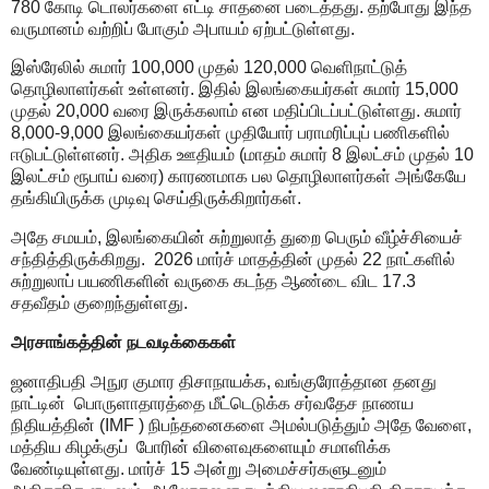
780
கோடி டொலர்களை எட்டி சாதனை படைத்தது. தற்போது இந்த
வருமானம் வற்றிப் போகும் அபாயம் ஏற்பட்டுள்ளது.
இஸ்ரேலில் சுமார்
100,000
முதல்
120,000
வெளிநாட்டுத்
தொழிலாளர்கள் உள்ளனர். இதில் இலங்கையர்கள் சுமார்
15,000
முதல்
20,000
வரை இருக்கலாம் என மதிப்பிடப்பட்டுள்ளது. சுமார்
8,000-9,000
இலங்கையர்கள் முதியோர் பராமரிப்புப் பணிகளில்
ஈடுபட்டுள்ளனர். அதிக ஊதியம் (மாதம் சுமார்
8
இலட்சம் முதல்
10
இலட்சம் ரூபாய் வரை) காரணமாக பல தொழிலாளர்கள் அங்கேயே
தங்கியிருக்க முடிவு செய்திருக்கிறார்கள்.
அதே சமயம்
,
இலங்கையின் சுற்றுலாத் துறை பெரும் வீழ்ச்சியைச்
சந்தித்திருக்கிறது.
2026
மார்ச் மாதத்தின் முதல்
22
நாட்களில்
சுற்றுலாப் பயணிகளின் வருகை கடந்த ஆண்டை விட
17.3
சதவீதம் குறைந்துள்ளது.
அரசாங்கத்தின் நடவடிக்கைகள்
ஜனாதிபதி அநுர குமார திசாநாயக்க
,
வங்குரோத்தான தனது
நாட்டின்
பொருளாதாரத்தை மீட்டெடுக்க சர்வதேச நாணய
நிதியத்தின் (
IMF )
நிபந்தனைகளை அமல்படுத்தும் அதே வேளை
,
மத்திய கிழக்குப்
போரின் விளைவுகளையும் சமாளிக்க
வேண்டியுள்ளது. மார்ச்
15
அன்று அமைச்சர்களுடனும்