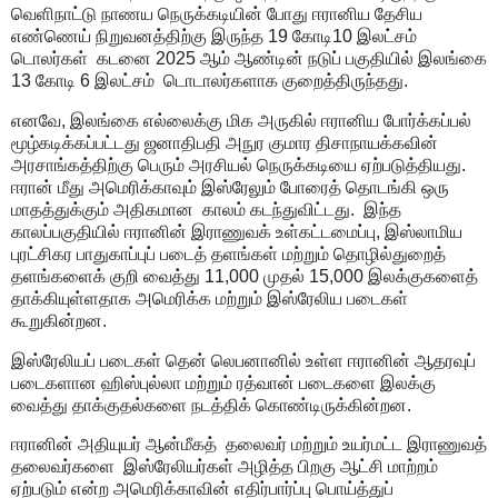
வெளிநாட்டு நாணய நெருக்கடியின் போது ஈரானிய தேசிய
எண்ணெய் நிறுவனத்திற்கு இருந்த
19
கோடி
10
இலட்சம்
டொலர்கள்
கடனை
2025
ஆம் ஆண்டின் நடுப் பகுதியில் இலங்கை
13
கோடி
6
இலட்சம்
டொடாலர்களாக குறைத்திருந்தது.
எனவே
,
இலங்கை எல்லைக்கு மிக அருகில் ஈரானிய போர்க்கப்பல்
மூழ்கடிக்கப்பட்டது ஜனாதிபதி அநுர குமார திசாநாயக்கவின்
அரசாங்கத்திற்கு பெரும் அரசியல் நெருக்கடியை ஏற்படுத்தியது.
ஈரான் மீது அமெரிக்காவும் இஸ்ரேலும் போரைத் தொடங்கி ஒரு
மாதத்துக்கும் அதிகமான
காலம் கடந்துவிட்டது.
இந்த
காலப்பகுதியில் ஈரானின் இராணுவக் உள்கட்டமைப்பு
,
இஸ்லாமிய
புரட்சிகர பாதுகாப்புப் படைத் தளங்கள் மற்றும் தொழில்துறைத்
தளங்களைக் குறி வைத்து
11,000
முதல்
15,000
இலக்குகளைத்
தாக்கியுள்ளதாக அமெரிக்க மற்றும் இஸ்ரேலிய படைகள்
கூறுகின்றன.
இஸ்ரேலியப் படைகள் தென் லெபனானில் உள்ள ஈரானின் ஆதரவுப்
படைகளான ஹிஸ்புல்லா மற்றும் ரத்வான் படைகளை இலக்கு
வைத்து தாக்குதல்களை நடத்திக் கொண்டிருக்கின்றன.
ஈரானின் அதியுயர் ஆன்மீகத்
தலைவர் மற்றும் உயர்மட்ட இராணுவத்
தலைவர்களை
இஸ்ரேலியர்கள் அழித்த பிறகு ஆட்சி மாற்றம்
ஏற்படும் என்ற அமெரிக்காவின் எதிர்பார்ப்பு பொய்த்துப்