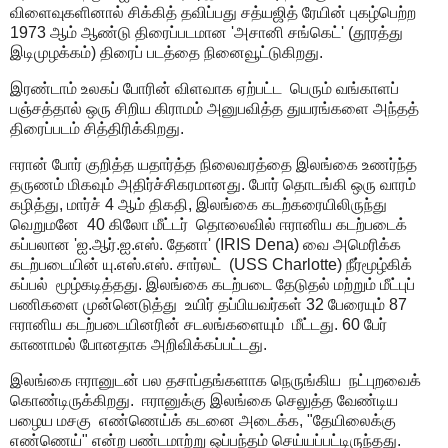
விளைவுகளினால் சிக்கித் தவிப்பது சத்யஜித் ரேயின் புகழ்பெற்ற
1973
ஆம் ஆண்டு திரைப்படமான
'
அசானி சங்கெட்
' (
தூரத்து
இடிமுழக்கம்) திரைப் படத்தை நினைவூட்டுகிறது.
இரண்டாம் உலகப் போரின் விளவாக ஏற்பட்ட
பெரும் வங்காளப்
பஞ்சத்தால் ஒரு சிறிய கிராமம் அனுபவித்த துயரங்களை அந்தத்
திரைப்படம் சித்திரிக்கிறது.
ஈரான் போர் குறித்த யதார்த்த நிலைவரத்தை இலங்கை உணர்ந்த
தருணம் மிகவும் அதிர்ச்சிகரமானது. போர் தொடங்கி ஒரு வாரம்
கழித்து
,
மார்ச்
4
ஆம் திகதி
,
இலங்கை கடற்கரையிலிருந்து
வெறுமனே
40
கிலோ மீட்டர்
தொலைவில் ஈரானிய கடற்படைக்
கப்பலான
'
ஐ.ஆர்.ஐ.எஸ். தேனா
' (IRIS Dena)
வை அமெரிக்க
கடற்படையின் யு.எஸ்.எஸ். சார்லட்
(USS Charlotte)
நீர்மூழ்கிக்
கப்பல்
மூழ்கடித்தது. இலங்கை கடற்படை தேடுதல் மற்றும் மீட்புப்
பணிகளை முன்னெடுத்து
உயிர் தப்பியவர்கள்
32
பேரையும்
87
ஈரானிய கடற்படையினரின் சடலங்களையும்
மீட்டது.
60
பேர்
காணாமல் போனதாக அறிவிக்கப்பட்டது.
இலங்கை ஈரானுடன் பல தசாப்தங்களாக நெருங்கிய
நட்புறவைக்
கொண்டிருக்கிறது.
ஈரானுக்கு இலங்கை செலுத்த வேண்டிய
பழைய மசகு
எண்ணெய்க் கடனை அடைக்க
, "
தேயிலைக்கு
எண்ணெய்" என்ற பண்டமாற்று ஒப்பந்தம் செய்யப்பட்டிருந்தது.