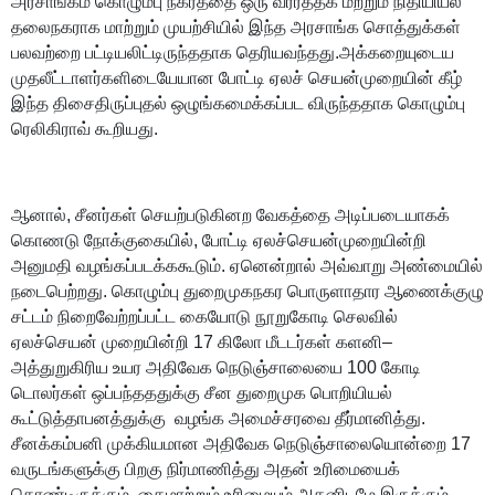
அரசாங்கம் கொழும்பு நகரத்தை ஒரு வரர்த்தக மற்றும் நிதியியல்
தலைநகராக மாற்றும் முயற்சியில் இந்த அரசாங்க சொத்துக்கள்
பலவற்றை பட்டியலிட்டிருந்ததாக தெரியவந்தது.அக்கறையுடைய
முதலீட்டாளர்களிடையேயான போட்டி ஏலச் செயன்முறையின் கீழ்
இந்த திசைதிருப்புதல் ஒழுங்கமைக்கப்பட விருந்ததாக கொழும்பு
ரெலிகிராவ் கூறியது.
ஆனால், சீனர்கள் செயற்படுகினற வேகத்தை அடிப்படையாகக்
கொணடு நோக்குகையில், போட்டி ஏலச்செயன்முறையின்றி
அனுமதி வழங்கப்படக்ககூடும். ஏனென்றால் அவ்வாறு அண்மையில்
நடைபெற்றது. கொழும்பு துறைமுகநகர பொருளாதார ஆணைக்குழு
சட்டம் நிறைவேற்றப்பட்ட கையோடு நூறுகோடி செலவில்
ஏலச்செயன் முறையின்றி 17 கிலோ மீடடர்கள் களனி–
அத்துறுகிரிய உயர அதிவேக நெடுஞ்சாலையை 100 கோடி
டொலர்கள் ஒப்பந்தததுக்கு சீன துறைமுக பொறியியல்
கூட்டுத்தாபனத்துக்கு வழங்க அமைச்சரவை தீர்மானித்து.
சீனக்கம்பனி முக்கியமான அதிவேக நெடுஞ்சாலையொன்றை 17
வருடங்களுக்கு பிறகு நிர்மாணித்து அதன் உரிமையைக்
கொண்டிருக்கும். கைமாற்றும் உரிமையும் அதனிடமே இருக்கும்.