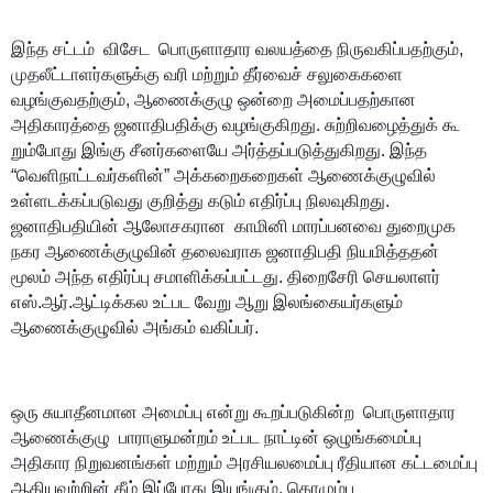
இந்த சட்டம் விசேட பொருளாதார வலயத்தை நிருவகிப்பதற்கும்,
முதலீட்டாளர்களுக்கு வரி மற்றும் தீர்வைச் சலுகைகளை
வழங்குவதற்கும், ஆணைக்குழு ஒன்றை அமைப்பதற்கான
அதிகாரத்தை ஜனாதிபதிக்கு வழங்குகிறது. சுற்றிவழைத்துக் கூ
றும்போது இங்கு சீனர்களையே அர்த்தப்படுத்துகிறது. இந்த
“வெளிநாட்டவர்களின்” அக்கறைகறைகள் ஆணைக்குழுவில்
உள்ளடக்கப்படுவது குறித்து கடும் எதிர்ப்பு நிலவுகிறது.
ஜனாதிபதியின் ஆலோசகரான காமினி மாரப்பனவை துறைமுக
நகர ஆணைக்குழுவின் தலைவராக ஜனாதிபதி நியமித்ததன்
மூலம் அந்த எதிர்ப்பு சமாளிக்கப்பட்டது. திறைசேரி செயலாளர்
எஸ்.ஆர்.ஆட்டிக்கல உட்பட வேறு ஆறு இலங்கையர்களும்
ஆணைக்குழுவில் அங்கம் வகிப்பர்.
ஒரு சுயாதீனமான அமைப்பு என்று கூறப்படுகின்ற பொருளாதார
ஆணைக்குழு பாராளுமன்றம் உட்பட நாட்டின் ஒழுங்கமைப்பு
அதிகார நிறுவனங்கள் மற்றும் அரசியலமைப்பு ரீதியான கட்டமைப்பு
ஆகியவற்றின் கீழ் இப்போது இயங்கும். கொழும்பு