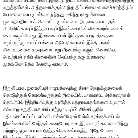
மில்லியன் டொலர்கள் முதலீட்டு திட்டங்களை கைச்சாத்திடுவதற்கு
மறுத்தார்கள். அத்தனைக்கும் அந்த திட்டங்களை கைச்சாத்திடும்
யோசனையை முன்மொழிந்தது மகிந்த ராஜபக்சவை
ஜனாதிபதியாகக் கொண்ட முன்னைய நிருவாகமேயாகும்.
அமெரிக்காவும் இந்தியாவும் இலங்கையின் விவகாரங்களைக்
கையாளும்போது, இலங்கையின் இத்தகைய நடத்தையை
மறுப்பதற்கு வாய்ப்பில்லை. அமெரிக்காவும் இந்தியாவும்
சீனாவுடனான உறவுகளை மறு சீரமைத்துவரும் நிலையில்,
அவற்றின் எதிர் விளைவின் வெப்பத்துக்கு இலங்கை
முகங்கொடுக்க வேண்டி வரலாம்.
இறுதியாக, ஜனாதிபதி ராஜபக்சவுக்கு சீனா நெருக்குதலைக்
கொடுத்துக் கொண்டிருக்கும் நிலையில், பாதுகாப்பு அக்கறைகள்
தொடர்பில் இந்தியாவுக்கு அளித்த உத்தரவாதங்களை அவரால்
எவ்வாறு உறுதியாக காப்பாற்றமுடியும்?
சிங்கப்பூரில்
பதிவுசெய்யப்பட்ட எம்.வி. எக்ஸ்பிரெஸ் பேர்ள் சரக்குக் கப்பல்
இலங்கையின் மேற்குக் கரையோரமாக இரு வாரங்களாக எரிந்து
சுற்றுச்சூழலை மாசுபடுத்திக்கொண்டிருந்த அதே வேளை
இலங்கை, இந்திய மற்றும் சர்வதேச தீயணைப்பு படையினர்