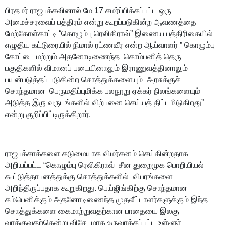
பிரதமர் ராஜபக்சவினால் மே 17 சமர்ப்பிக்கப்பட்ட ஒரு
அமைச்சரவைப் பத்திரம் என்று கூறப்படுகின்ற ஆவணத்தை
மேற்கோள்காட்டி “கொழும்பு ரெலிகிராவ்” இணைய பத்திரிகையில்
எழுதிய கட்டுரையில் நிமால் ரட்ணவீர என்ற ஆய்வாளர் ” கொழும்பு
கோட்டை மற்றும் அதனோடிணைந்த கொம்பனித் தெரு
பகுதிகளில் விமானப் படையினாலும் இராணுவத்தினாலும்
பயன்படுத்தப் படுகின்ற சொத்துக்களையும் அரசுக்குச்
சொந்தமான பெருமதிப்புமிக்க பலநூறு ஏக்கர் நிலங்களையும்
அடுத்த இரு வருடங்களில் விற்பனை செய்யத் திட்டமிடுகிறது”
என்று குறிப்பிட்டிருக்கிறார்.
ராஜபக்சாக்களை கடுமையாக விமர்சனம் செய்கின்றதாக
அறியப்பட்ட “கொழும்பு ரெலிகிராவ் சீன துறைமுக பொறியியல்
கூட்டுத்தாபனத்துக்கு சொத்துக்களில் விபரங்களை
அறிந்திருப்பதாக கூறுகிறது. பெய்ஜிங்கிற்கு சொந்தமான
கம்பெனிக்கும் அதனோடிணைந்த முதலீட்டாளர்களுக்கும் இந்த
சொத்துக்களை கைமாற்றுவதற்கான பாதையை இலகு
வாக்குவதற்கென்று விசேடமாக உருவாக்கப்பட்ட உள்ளூர்