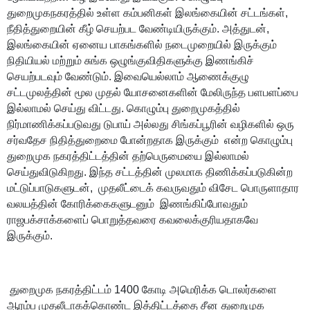
துறைமுகநகரத்தில் உள்ள கம்பனிகள் இலங்கையின் சட்டங்கள்,
நீதித்துறையின் கீழ் செயற்பட வேண்டியிருக்கும். அத்துடன்,
இலங்கையின் ஏனைய பாகங்களில் நடைமுறையில் இருக்கும்
நிதியியல் மற்றும் சுங்க ஒழுங்குவிதிகளுக்கு இணங்கிச்
செயற்படவும் வேண்டும். இவையெல்லாம் ஆணைக்குழு
சட்டமுலத்தின் மூல முதல் யோசனைகளின் மேலிருந்த பளபளப்பை
இல்லாமல் செய்து விட்டது. கொழும்பு துறைமுகத்தில்
நிர்மாணிக்கப்படுவது டுபாய் அல்லது சிங்கப்பூரின் வழிகளில் ஒரு
சர்வதேச நிதித்துறைமை போன்றதாக இருக்கும் என்ற கொழும்பு
துறைமுக
நக
ரத்திட்டத்தின் தற்பெருமையை இல்லாமல்
செய்துவிடுகிறது. இந்த சட்டத்தின் முலமாக திணிக்கப்படுகின்ற
மட்டுப்பாடுகளுடன், முதலீட்டைக் கவருவதும் விசேட பொருளாதார
வலயத்தின் கோரிக்கைகளுடனும் இணங்கிப்போவதும்
ராஜபக்சாக்களைப் பொறுத்தவரை கவலைக்குரியதாகவே
இருக்கும்.
துறைமுக நகரத்திட்டம் 1400 கோடி அமெரிக்க டொலர்களை
ஆரம்ப முதலீடாகக்கொண்ட இத்திட்டத்தை சீன துறைமுக