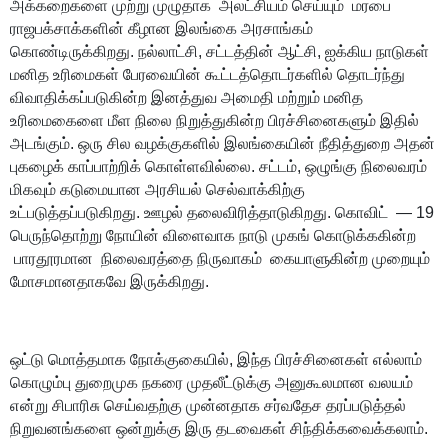
அக்கறைகளை முற்று முழுதாக அலட்சியம் செய்யும் மரபை
ராஜபக்சாக்களின் கீழான இலங்கை அரசாங்கம்
கொண்டிருக்கிறது. நல்லாட்சி, சட்டத்தின் ஆட்சி, ஐக்கிய நாடுகள்
மனித உரிமைகள் பேரவையின் கூட்டத்தொடர்களில் தொடர்ந்து
விவாதிக்கப்படுகின்ற இனத்துவ அமைதி மற்றும் மனித
உரிமைகைளை மீள நிலை நிறுத்துகின்ற பிரச்சினைகளும் இதில்
அடங்கும். ஒரு சில வழக்குகளில் இலங்கையின் நீதித்துறை அதன்
புகழைக் காப்பாற்றிக் கொள்ளவில்லை. சட்டம், ஒழுங்கு நிலைவரம்
மிகவும் கடுமையான அரசியல் செல்வாக்கிற்கு
உட்படுத்தப்படுகிறது. ஊழல் தலைவிரித்தாடுகிறது. கொவிட் — 19
பெருந்தொற்று நோயின் விளைவாக நாடு முகங் கொடுக்ககின்ற
பாரதூரமான நிலைவரத்தை நிருவாகம் கையாளுகின்ற முறையும்
மோசமானதாகவே இருக்கிறது.
ஒட்டு மொத்தமாக நோக்குகையில், இந்த பிரச்சினைகள் எல்லாம்
கொழும்பு துறைமுக நகரை முதலீட்டுக்கு அனுகூலமான வலயம்
என்று சிபாரிசு செய்வதற்கு முன்னதாக சர்வதேச தரப்படுத்தல்
நிறுவனங்களை ஒன்றுக்கு இரு தடவைகள் சிந்திக்கவைக்கலாம்.